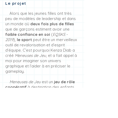
Le projet
Alors que les jeunes filles ont très
peu de modèles de leadership et dans
un monde où
deux fois plus de filles
que de garçons estiment avoir une
faible confiance en soi
(
EQSKS -
2019
),
le sport
peut être un merveilleux
outil de revalorisation et d’esprit
d’équipe. C’est pourquoi Kenza Diab a
créé
Meneuses de Jeu
, et a fait appel à
moi pour imaginer son univers
graphique et l’aider à en préciser le
gameplay.
Meneuses de Jeu
est un
jeu de rôle
coopératif
à destination des enfants
de 8 ans et plus, dans l’esprit des
livres
dont on est le héros ou l’héroïne
. À
travers les cartes, on suit le parcours
d’Inès,
jeune footballeuse
qui rêve de
devenir professionnelle. Les joueurs et