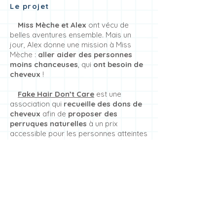
Le projet
Miss Mèche et Alex
ont vécu de
belles aventures ensemble. Mais un
jour, Alex donne une mission à Miss
Mèche :
aller aider des personnes
moins chanceuses
, qui
ont besoin de
cheveux
!
Fake Hair Don’t Care
est une
association qui
recueille des dons de
cheveux
afin de
proposer des
perruques naturelles
à un prix
accessible pour les personnes atteintes
de cancer. À travers
ce livre
jeunesse et le personnage de Miss
Mèche
, l’association a souhaité
sensibiliser le plus grand monde et
expliquer aux plus jeunes les étapes de
la création d’une perruque.
En travaillant main dans la main avec